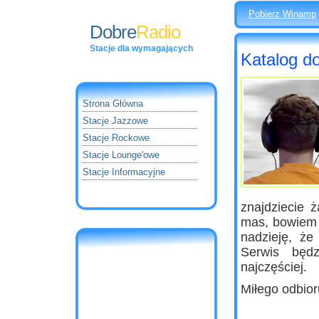
Pobierz Winamp
Dobre
Radio
Stacje dla wymagających
Katalog do
Strona Główna
Stacje Jazzowe
Stacje Rockowe
Stacje Lounge'owe
Stacje Informacyjne
\
znajdziecie 
mas, bowiem 
nadzieję, ż
Serwis będz
najczęściej.
Miłego odbior